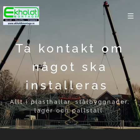
Ta kontakt om
något ska
installeras
Allt i plasthallar, stålbyggnader,
lager och pallställ